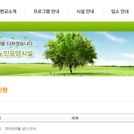
호
제목
지
2024년8월 생신안내