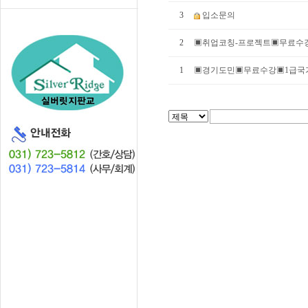
3
입소문의
2
▣취업코칭-프로젝트▣무료수
1
▣경기도민▣무료수강▣1급국가